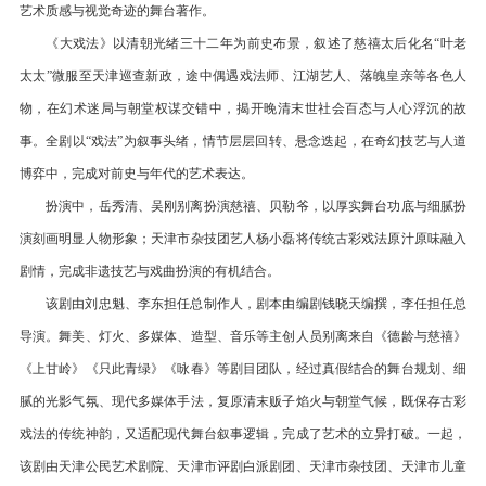
艺术质感与视觉奇迹的舞台著作。
《大戏法》以清朝光绪三十二年为前史布景，叙述了慈禧太后化名“叶老
太太”微服至天津巡查新政，途中偶遇戏法师、江湖艺人、落魄皇亲等各色人
物，在幻术迷局与朝堂权谋交错中，揭开晚清末世社会百态与人心浮沉的故
事。全剧以“戏法”为叙事头绪，情节层层回转、悬念迭起，在奇幻技艺与人道
博弈中，完成对前史与年代的艺术表达。
扮演中，岳秀清、吴刚别离扮演慈禧、贝勒爷，以厚实舞台功底与细腻扮
演刻画明显人物形象；天津市杂技团艺人杨小磊将传统古彩戏法原汁原味融入
剧情，完成非遗技艺与戏曲扮演的有机结合。
该剧由刘忠魁、李东担任总制作人，剧本由编剧钱晓天编撰，李任担任总
导演。舞美、灯火、多媒体、造型、音乐等主创人员别离来自《德龄与慈禧》
《上甘岭》《只此青绿》《咏春》等剧目团队，经过真假结合的舞台规划、细
腻的光影气氛、现代多媒体手法，复原清末贩子焰火与朝堂气候，既保存古彩
戏法的传统神韵，又适配现代舞台叙事逻辑，完成了艺术的立异打破。一起，
该剧由天津公民艺术剧院、天津市评剧白派剧团、天津市杂技团、天津市儿童